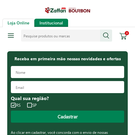
Loja Online
Institucional
Pesquise produtos ou marcas
0
Receba em primeira mão nossas novidades e ofertas
Qual sua região?
RS
SP
Cadastrar
Ao clicar em cadastrar, você concorda com o envio de nossas