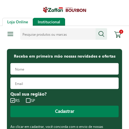
Loja Online
Institucional
Pesquise produtos ou marcas
0
Receba em primeira mão nossas novidades e ofertas
Qual sua região?
RS
SP
Cadastrar
Ao clicar em cadastrar, você concorda com o envio de nossas