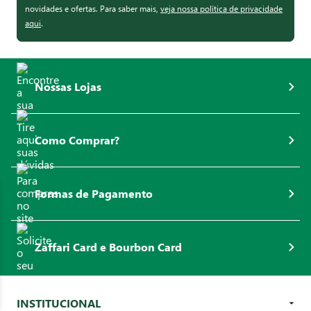
novidades e ofertas. Para saber mais,
veja nossa política de privacidade
aqui
.
Nossas Lojas
Como Comprar?
Formas de Pagamento
Zaffari Card e Bourbon Card
INSTITUCIONAL