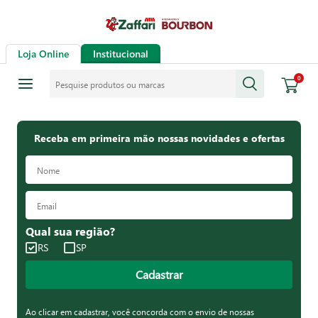
Loja Online
Institucional
Pesquise produtos ou marcas
0
Receba em primeira mão nossas novidades e ofertas
Qual sua região?
RS
SP
Cadastrar
Ao clicar em cadastrar, você concorda com o envio de nossas