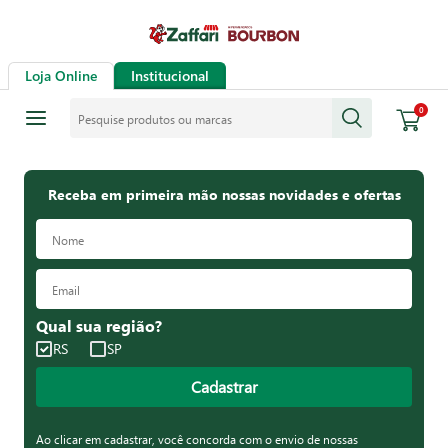
Loja Online
Institucional
Pesquise produtos ou marcas
0
Receba em primeira mão nossas novidades e ofertas
Qual sua região?
RS
SP
Cadastrar
Ao clicar em cadastrar, você concorda com o envio de nossas