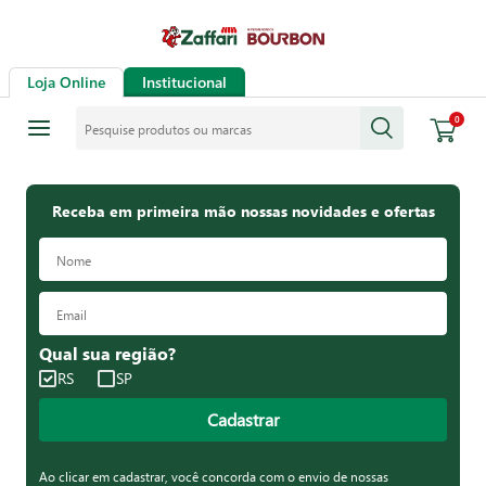
Loja Online
Institucional
Pesquise produtos ou marcas
0
Receba em primeira mão nossas novidades e ofertas
Qual sua região?
RS
SP
Cadastrar
Ao clicar em cadastrar, você concorda com o envio de nossas