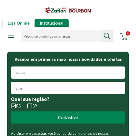
Loja Online
Institucional
Pesquise produtos ou marcas
0
Receba em primeira mão nossas novidades e ofertas
Qual sua região?
RS
SP
Cadastrar
Ao clicar em cadastrar, você concorda com o envio de nossas