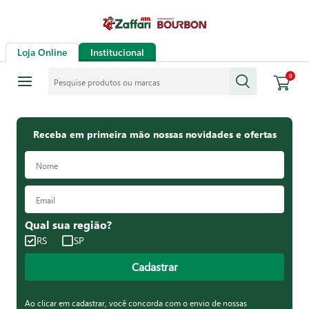
Loja Online
Institucional
Pesquise produtos ou marcas
0
Receba em primeira mão nossas novidades e ofertas
Qual sua região?
RS
SP
Cadastrar
Ao clicar em cadastrar, você concorda com o envio de nossas