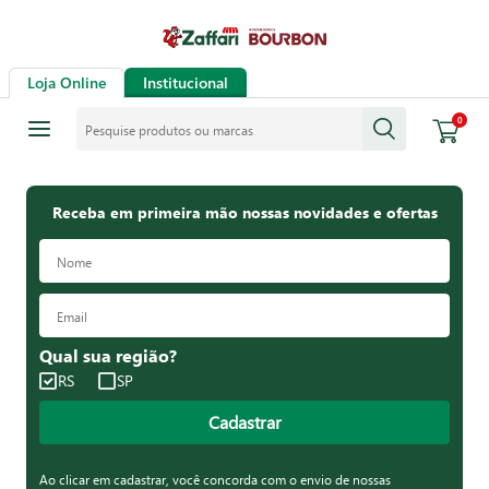
Loja Online
Institucional
Pesquise produtos ou marcas
0
Receba em primeira mão nossas novidades e ofertas
Qual sua região?
RS
SP
Cadastrar
Ao clicar em cadastrar, você concorda com o envio de nossas