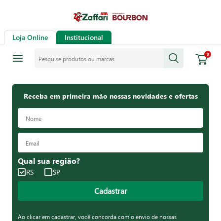
Loja Online
Institucional
Pesquise produtos ou marcas
0
Receba em primeira mão nossas novidades e ofertas
Qual sua região?
RS
SP
Cadastrar
Ao clicar em cadastrar, você concorda com o envio de nossas