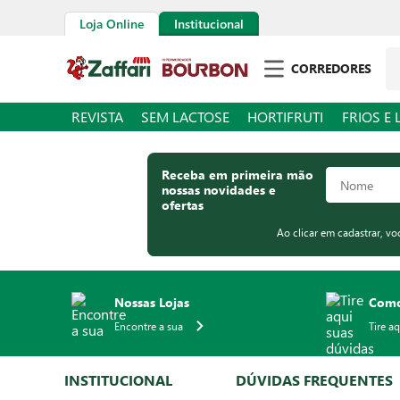
Loja Online
Institucional
Pe
CORREDORES
REVISTA
SEM LACTOSE
HORTIFRUTI
FRIOS E 
Receba em primeira mão
nossas novidades e
ofertas
Ao clicar em cadastrar, v
Nossas Lojas
Como
Encontre a sua
Tire a
INSTITUCIONAL
DÚVIDAS FREQUENTES