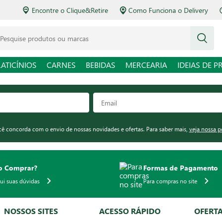
Encontre o Clique&Retire
Como Funciona o Delivery
squise produtos ou marcas
LATICÍNIOS
CARNES
BEBIDAS
MERCEARIA
IDEIAS DE P
ocê concorda com o envio de nossas novidades e ofertas. Para saber mais,
veja nossa p
 Comprar?
Formas de Pagamento
qui suas dúvidas
Para compras no site
NOSSOS SITES
ACESSO RÁPIDO
OFERT