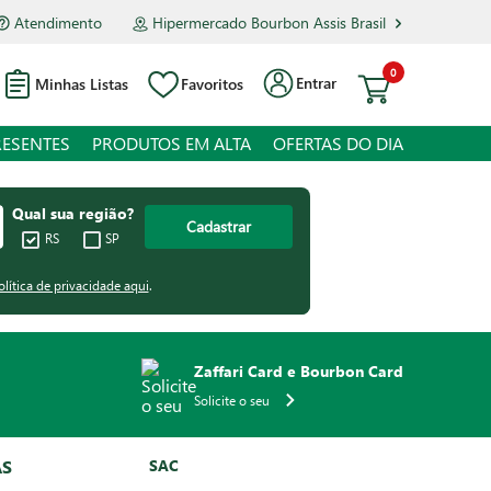
Atendimento
Hipermercado Bourbon Assis Brasil
0
Entrar
Minhas Listas
Favoritos
RESENTES
PRODUTOS EM ALTA
OFERTAS DO DIA
Qual sua região?
Cadastrar
RS
SP
olítica de privacidade aqui
.
Zaffari Card e Bourbon Card
Solicite o seu
AS
SAC