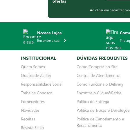
ofertas
Ao clicar em cadastrar, v
Nossas Lojas
Como
Encontre a sua
Tire a
INSTITUCIONAL
DÚVIDAS FREQUENTES
Quem Somos
Como Comprar no Site
Qualidade Zaffari
Central de Atendimento
Responsabilidade Social
Como Funciona o Delivery
Trabalhe Conosco
Encontre o Clique&Retire
Fornecedores
Política de Entrega
Novidades
Política de Trocas e Devoluçõe
Receitas
Política de Cancelamento e
Ressarcimento
Revista Estilo