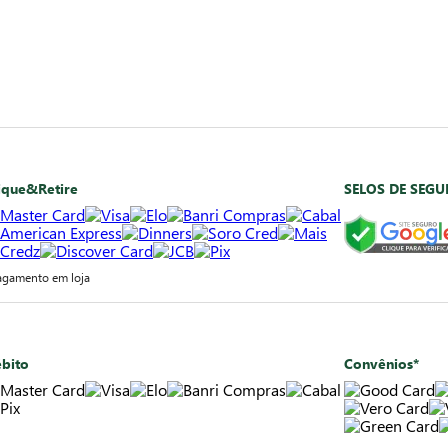
ique&Retire
SELOS DE SEG
agamento em loja
bito
Convênios*