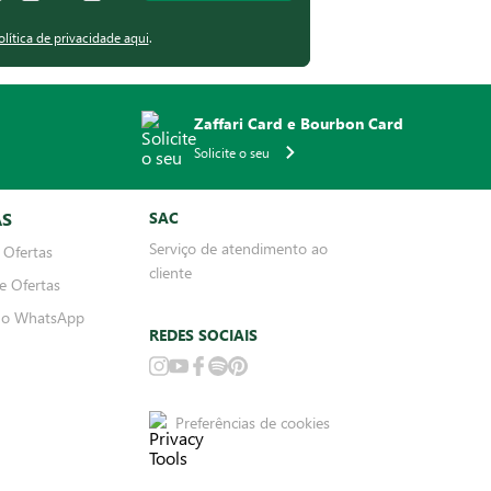
olítica de privacidade aqui
.
Zaffari Card e Bourbon Card
Solicite o seu
AS
SAC
Serviço de atendimento ao
 Ofertas
cliente
e Ofertas
no WhatsApp
REDES SOCIAIS
Preferências de cookies