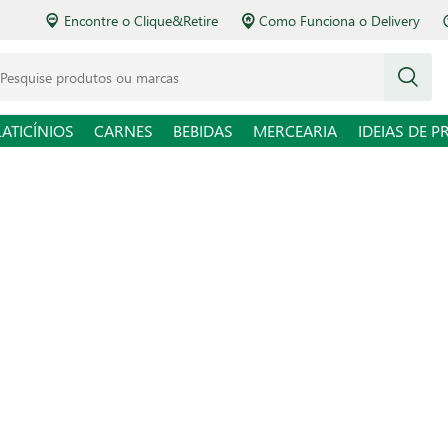
Encontre o Clique&Retire
Como Funciona o Delivery
squise produtos ou marcas
LATICÍNIOS
CARNES
BEBIDAS
MERCEARIA
IDEIAS DE P