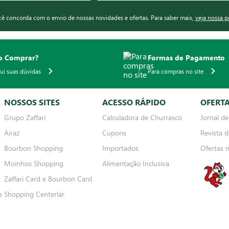
ocê concorda com o envio de nossas novidades e ofertas. Para saber mais,
veja nossa p
 Comprar?
Formas de Pagamento
qui suas dúvidas
Para compras no site
NOSSOS SITES
ACESSO RÁPIDO
OFERT
Grupo Zaffari
Calculadora de Churrasco
Jornal de
Airaz
Cupons
Revista d
Bourbon Shopping
Importados
Ofertas 
Moinhos Shopping
Alimentação Inclusiva
Zaffari Card e Bourbon Card
s
Shopping Centerlar