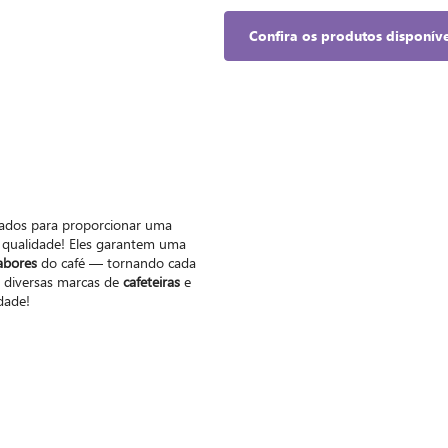
Confira os produtos disponíve
sados para proporcionar uma
 qualidade! Eles garantem uma
abores
do café — tornando cada
m diversas marcas de
cafeteiras
e
dade!