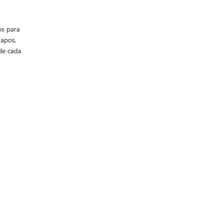
os para
apos,
de cada