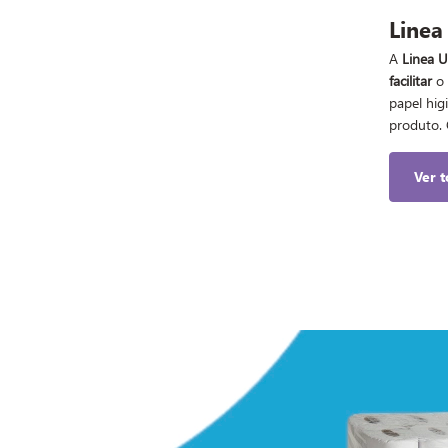
Linea 
A
Linea U
facilitar
o 
papel hig
produto. 
Ver 