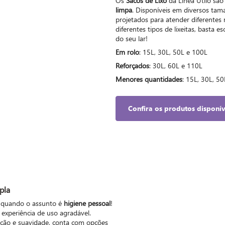
Os
Sacos de Lixo
da Linea Utilo são
limpa
. Disponíveis em diversos tam
projetados para atender diferentes
diferentes tipos de lixeitas, basta 
do seu lar!
Em rolo
: 15L, 30L, 50L e 100L
Reforçados
: 30L, 60L e 110L
Menores quantidades
: 15L, 30L, 5
Confira os produtos disponív
ipla
 quando o assunto é
higiene pessoal
!
 experiência de uso agradável.
ção e suavidade, conta com opções