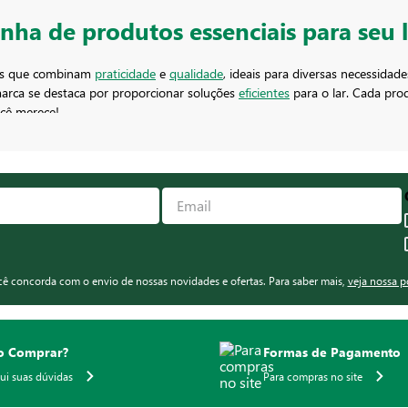
inha de produtos essenciais para seu 
tos que combinam
praticidade
e
qualidade
, ideais para diversas necessidad
 marca se destaca por proporcionar soluções
eficientes
para o lar. Cada produ
ocê merece!
ina
e lixo e papel higiênico: cada item é projetado para facilitar as tarefas d
 os produtos
Linea Utilo
simplificam as atividades domésticas e são ideai
ta para manter os cuidados do seu lar!
ocê concorda com o envio de nossas novidades e ofertas. Para saber mais,
veja nossa p
 Comprar?
Formas de Pagamento
qui suas dúvidas
Para compras no site