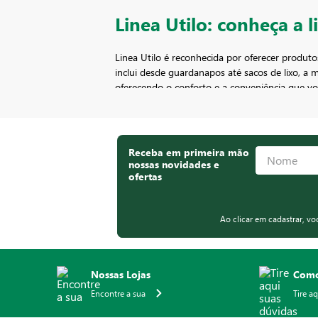
Linea Utilo: conheça a l
Linea Utilo é reconhecida por oferecer produ
inclui desde guardanapos até sacos de lixo, a
oferecendo o conforto e a conveniência que v
Soluções práticas para sua rot
Desde guardanapos e filtros de papel até sacos d
Receba em primeira mão
materiais de alta
qualidade
e design
funcional
,
nossas novidades e
cuidados da casa. Linea Utilo: a escolha perfei
ofertas
Ao clicar em cadastrar, v
Nossas Lojas
Como
Encontre a sua
Tire a