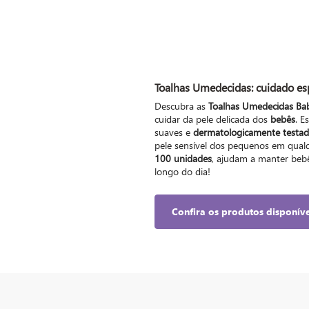
Toalhas Umedecidas
: cuidado e
Descubra as
Toalhas Umedecidas Ba
cuidar da pele delicada dos
bebês
. E
suaves e
dermatologicamente testa
pele sensível dos pequenos em qu
100 unidades
, ajudam a manter bebê
longo do dia!
Confira os produtos disponíve