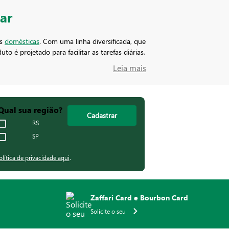
lar
es
domésticas
. Com uma linha diversificada, que
to é projetado para facilitar as tarefas diárias,
Leia mais
iárias com praticidade e eficiência. Com
Qual sua região?
Cadastrar
s para quem busca
soluções
para a rotina de
RS
SP
olítica de privacidade aqui
.
Zaffari Card e Bourbon Card
Solicite o seu