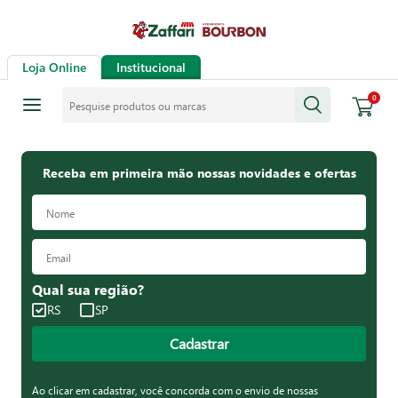
Loja Online
Institucional
Pesquise produtos ou marcas
0
Receba em primeira mão nossas novidades e ofertas
Qual sua região?
RS
SP
Cadastrar
Ao clicar em cadastrar, você concorda com o envio de nossas