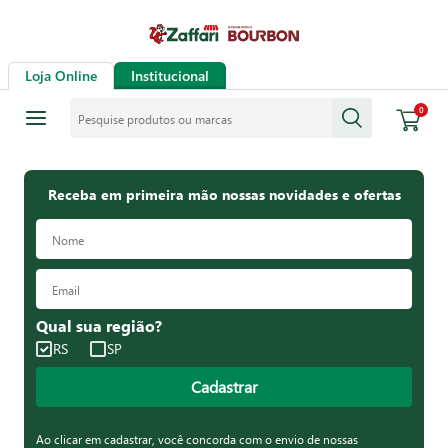
Loja Online
Institucional
Pesquise produtos ou marcas
0
Receba em primeira mão nossas novidades e ofertas
Qual sua região?
RS
SP
Cadastrar
Ao clicar em cadastrar, você concorda com o envio de nossas