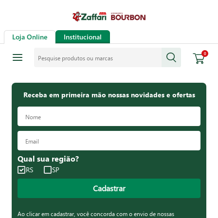
Loja Online
Institucional
Pesquise produtos ou marcas
0
Receba em primeira mão nossas novidades e ofertas
Qual sua região?
RS
SP
Cadastrar
Ao clicar em cadastrar, você concorda com o envio de nossas