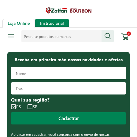
Loja Online
Institucional
Pesquise produtos ou marcas
0
Receba em primeira mão nossas novidades e ofertas
Qual sua região?
RS
SP
Cadastrar
Ao clicar em cadastrar, você concorda com o envio de nossas