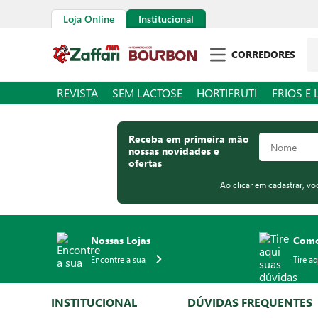
Loja Online
Institucional
Pe
CORREDORES
REVISTA
SEM LACTOSE
HORTIFRUTI
FRIOS E 
Receba em primeira mão
nossas novidades e
ofertas
Ao clicar em cadastrar, v
Nossas Lojas
Como
Encontre a sua
Tire a
INSTITUCIONAL
DÚVIDAS FREQUENTES