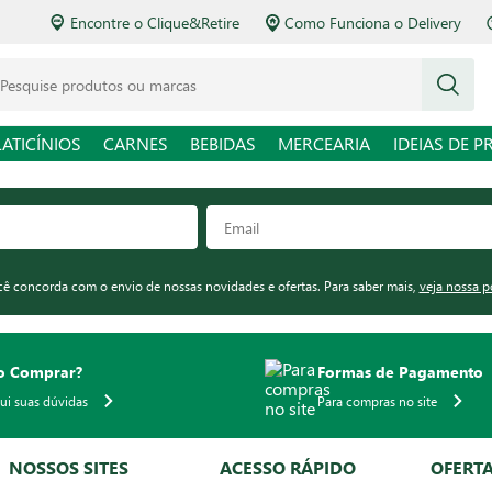
Encontre o Clique&Retire
Como Funciona o Delivery
squise produtos ou marcas
LATICÍNIOS
CARNES
BEBIDAS
MERCEARIA
IDEIAS DE P
ocê concorda com o envio de nossas novidades e ofertas. Para saber mais,
veja nossa p
 Comprar?
Formas de Pagamento
qui suas dúvidas
Para compras no site
NOSSOS SITES
ACESSO RÁPIDO
OFERT