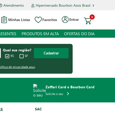
Atendimento
Hipermercado Bourbon Assis Brasil
0
Entrar
Minhas Listas
Favoritos
RESENTES
PRODUTOS EM ALTA
OFERTAS DO DIA
Qual sua região?
Cadastrar
RS
SP
olítica de privacidade aqui
.
Zaffari Card e Bourbon Card
Solicite o seu
AS
SAC