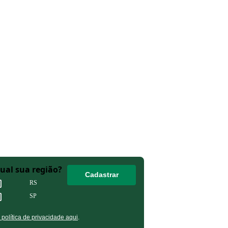
Qual sua região?
Cadastrar
RS
SP
olítica de privacidade aqui
.