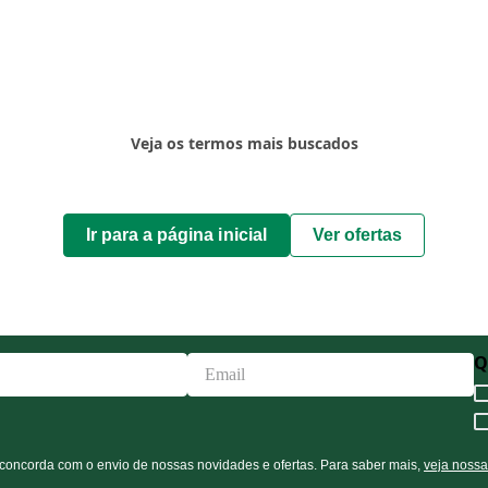
Veja os termos mais buscados
Ir para a página inicial
Ver ofertas
ocê concorda com o envio de nossas novidades e ofertas. Para saber mais,
veja nossa p