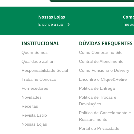
Nossas Lojas
Como
Encontre a sua
Tire a
INSTITUCIONAL
DÚVIDAS FREQUENTES
Quem Somos
Como Comprar no Site
Qualidade Zaffari
Central de Atendimento
Responsabilidade Social
Como Funciona o Delivery
Trabalhe Conosco
Encontre o Clique&Retire
Fornecedores
Política de Entrega
Novidades
Política de Trocas e Devoluçõe
Receitas
Política de Cancelamento e
Ressarcimento
Revista Estilo
Portal de Privacidade
Nossas Lojas
Política de Privacidade para