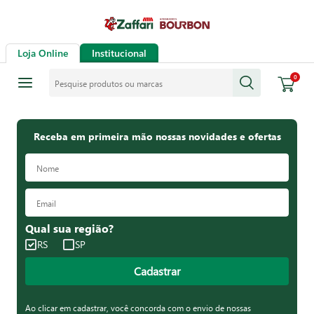
Loja Online
Institucional
Pesquise produtos ou marcas
0
Receba em primeira mão nossas novidades e ofertas
Qual sua região?
RS
SP
Cadastrar
Ao clicar em cadastrar, você concorda com o envio de nossas