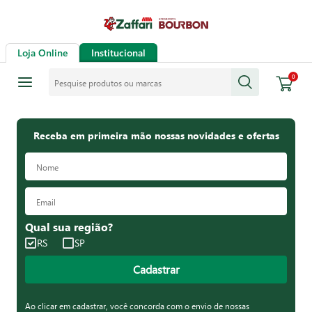
Loja Online
Institucional
Pesquise produtos ou marcas
0
Receba em primeira mão nossas novidades e ofertas
Qual sua região?
RS
SP
Cadastrar
Ao clicar em cadastrar, você concorda com o envio de nossas