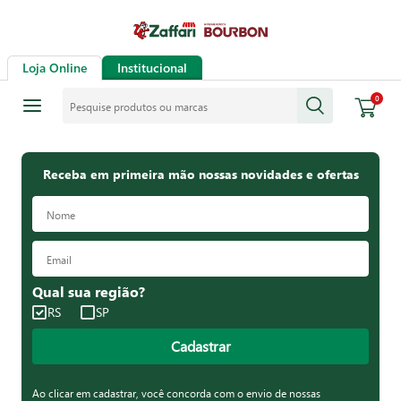
Loja Online
Institucional
Pesquise produtos ou marcas
0
Receba em primeira mão nossas novidades e ofertas
Qual sua região?
RS
SP
Cadastrar
Ao clicar em cadastrar, você concorda com o envio de nossas