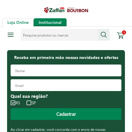
Loja Online
Institucional
Pesquise produtos ou marcas
0
Receba em primeira mão nossas novidades e ofertas
Qual sua região?
RS
SP
Cadastrar
Ao clicar em cadastrar, você concorda com o envio de nossas