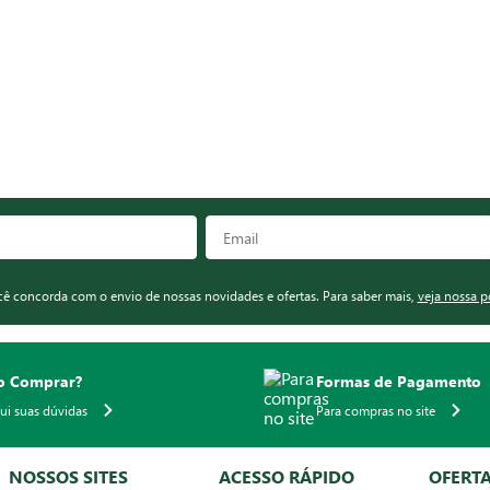
ocê concorda com o envio de nossas novidades e ofertas. Para saber mais,
veja nossa p
 Comprar?
Formas de Pagamento
qui suas dúvidas
Para compras no site
NOSSOS SITES
ACESSO RÁPIDO
OFERT