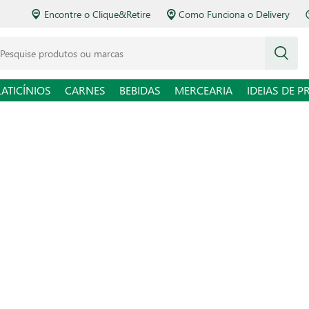
Encontre o Clique&Retire
Como Funciona o Delivery
squise produtos ou marcas
LATICÍNIOS
CARNES
BEBIDAS
MERCEARIA
IDEIAS DE P