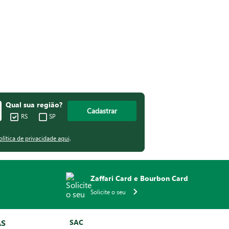
Qual sua região?
Cadastrar
RS
SP
olítica de privacidade aqui
.
Zaffari Card e Bourbon Card
Solicite o seu
AS
SAC