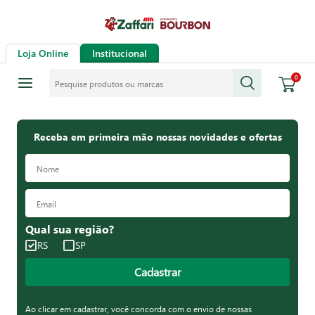
Loja Online
Institucional
Pesquise produtos ou marcas
0
Receba em primeira mão nossas novidades e ofertas
Qual sua região?
RS
SP
Cadastrar
Ao clicar em cadastrar, você concorda com o envio de nossas