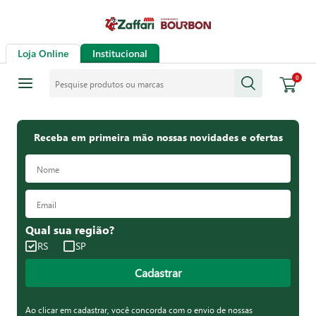
Loja Online
Institucional
Pesquise produtos ou marcas
0
Receba em primeira mão nossas novidades e ofertas
Qual sua região?
RS
SP
Cadastrar
Ao clicar em cadastrar, você concorda com o envio de nossas