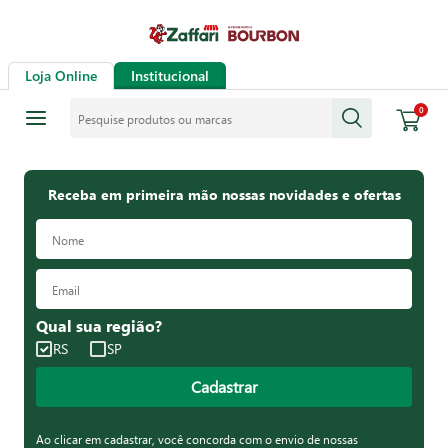
Loja Online
Institucional
Pesquise produtos ou marcas
0
Receba em primeira mão nossas novidades e ofertas
Qual sua região?
RS
SP
Cadastrar
Ao clicar em cadastrar, você concorda com o envio de nossas