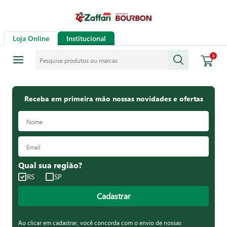
Loja Online
Institucional
Pesquise produtos ou marcas
0
Receba em primeira mão nossas novidades e ofertas
Qual sua região?
RS
SP
Cadastrar
Ao clicar em cadastrar, você concorda com o envio de nossas