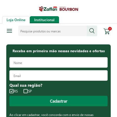
Loja Online
Institucional
Pesquise produtos ou marcas
0
Receba em primeira mão nossas novidades e ofertas
Qual sua região?
RS
SP
Cadastrar
Ao clicar em cadastrar, você concorda com o envio de nossas