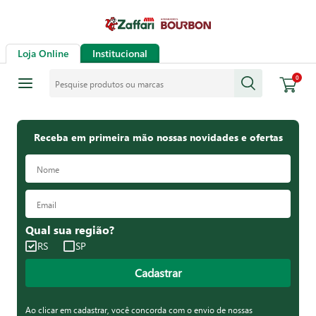
Loja Online
Institucional
Pesquise produtos ou marcas
0
Receba em primeira mão nossas novidades e ofertas
Qual sua região?
RS
SP
Cadastrar
Ao clicar em cadastrar, você concorda com o envio de nossas