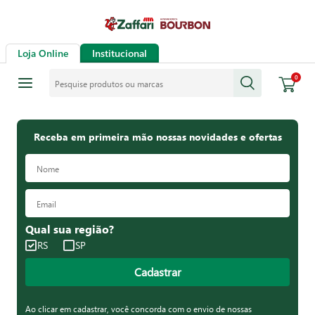
Loja Online
Institucional
Pesquise produtos ou marcas
0
Receba em primeira mão nossas novidades e ofertas
Qual sua região?
RS
SP
Cadastrar
Ao clicar em cadastrar, você concorda com o envio de nossas