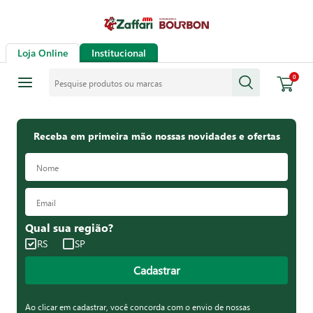
Loja Online
Institucional
Pesquise produtos ou marcas
0
Receba em primeira mão nossas novidades e ofertas
Qual sua região?
RS
SP
Cadastrar
Ao clicar em cadastrar, você concorda com o envio de nossas