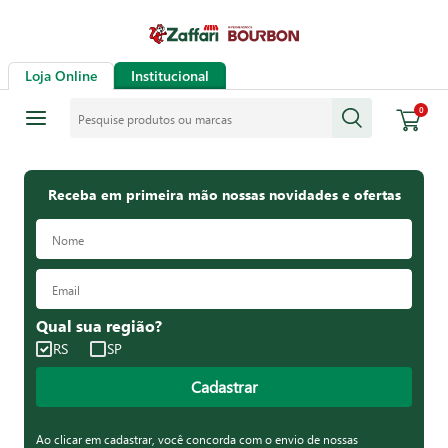
Loja Online
Institucional
Pesquise produtos ou marcas
0
Receba em primeira mão nossas novidades e ofertas
Qual sua região?
RS
SP
Cadastrar
Ao clicar em cadastrar, você concorda com o envio de nossas