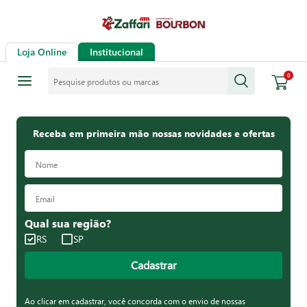
Loja Online
Institucional
Pesquise produtos ou marcas
0
Receba em primeira mão nossas novidades e ofertas
Qual sua região?
RS
SP
Cadastrar
Ao clicar em cadastrar, você concorda com o envio de nossas