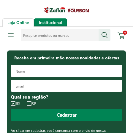
Loja Online
Institucional
Pesquise produtos ou marcas
0
Receba em primeira mão nossas novidades e ofertas
Qual sua região?
RS
SP
Cadastrar
Ao clicar em cadastrar, você concorda com o envio de nossas