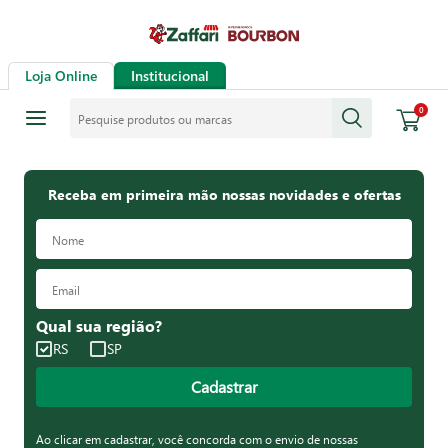
Loja Online
Institucional
Pesquise produtos ou marcas
0
Receba em primeira mão nossas novidades e ofertas
Qual sua região?
RS
SP
Cadastrar
Ao clicar em cadastrar, você concorda com o envio de nossas