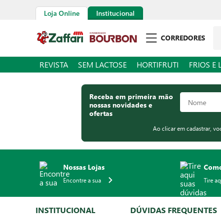
Loja Online
Institucional
Pe
CORREDORES
REVISTA
SEM LACTOSE
HORTIFRUTI
FRIOS E 
Receba em primeira mão
nossas novidades e
ofertas
Ao clicar em cadastrar, v
Nossas Lojas
Como
Encontre a sua
Tire a
INSTITUCIONAL
DÚVIDAS FREQUENTES