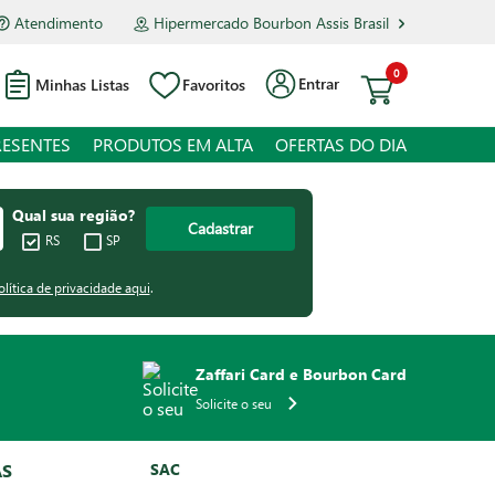
Atendimento
Hipermercado Bourbon Assis Brasil
0
Entrar
Minhas Listas
Favoritos
RESENTES
PRODUTOS EM ALTA
OFERTAS DO DIA
Qual sua região?
Cadastrar
RS
SP
olítica de privacidade aqui
.
Zaffari Card e Bourbon Card
Solicite o seu
AS
SAC