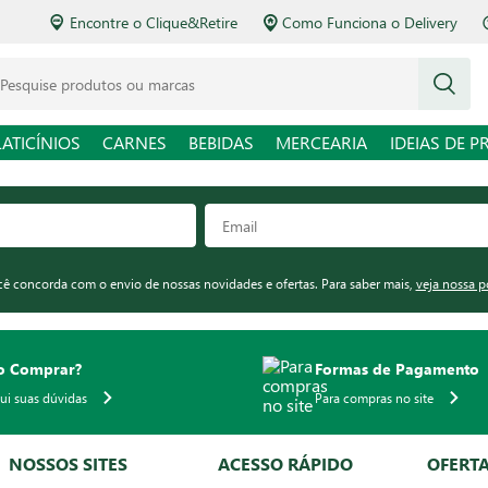
Encontre o Clique&Retire
Como Funciona o Delivery
squise produtos ou marcas
LATICÍNIOS
CARNES
BEBIDAS
MERCEARIA
IDEIAS DE P
ocê concorda com o envio de nossas novidades e ofertas. Para saber mais,
veja nossa p
 Comprar?
Formas de Pagamento
qui suas dúvidas
Para compras no site
NOSSOS SITES
ACESSO RÁPIDO
OFERT