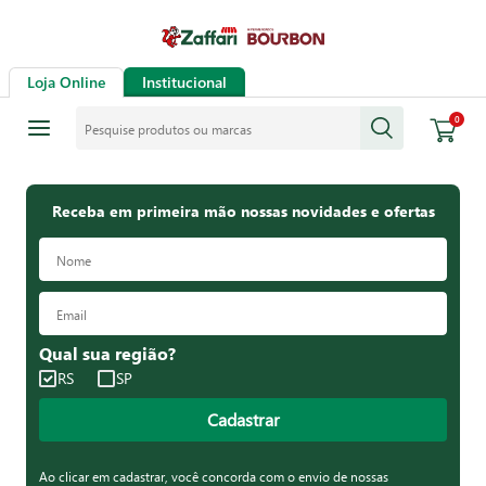
Loja Online
Institucional
Pesquise produtos ou marcas
0
Receba em primeira mão nossas novidades e ofertas
Qual sua região?
RS
SP
Cadastrar
Ao clicar em cadastrar, você concorda com o envio de nossas