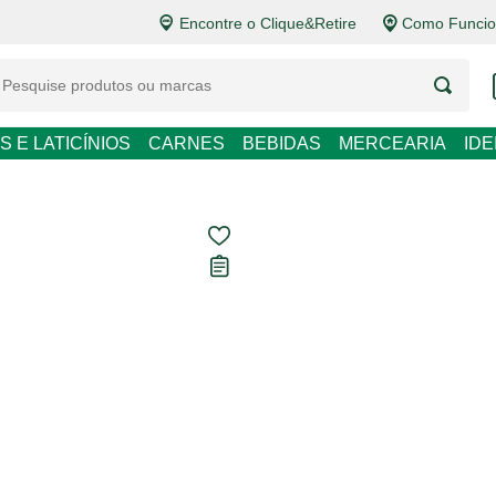
Encontre o Clique&Retire
Como Funcio
LATICÍNIOS
CARNES
BEBIDAS
MERCEARIA
IDEIAS DE P
Latitud 33° C
Vinho Tinto 7
Carregando avaliações...
R$ 59,80
R$ 79,73 / L
Em até
1
x de
R$ 59,80
se