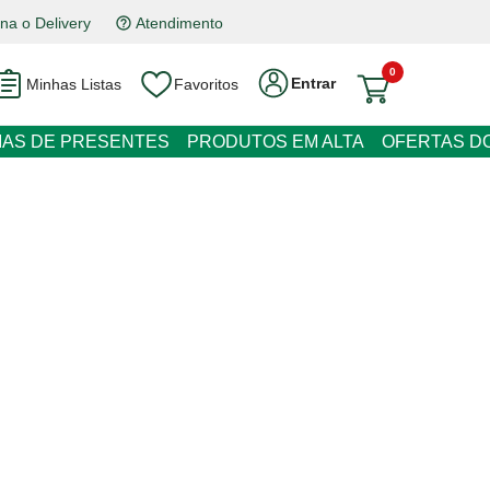
na o Delivery
Atendimento
0
Entrar
Minhas Listas
Favoritos
RESENTES
PRODUTOS EM ALTA
OFERTAS DO DIA
abernet Sauvignon Argentino
50ml
m juros