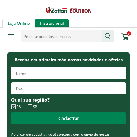
Loja Online
Institucional
Pesquise produtos ou marcas
0
Receba em primeira mão nossas novidades e ofertas
Qual sua região?
RS
SP
Cadastrar
Ao clicar em cadastrar, você concorda com o envio de nossas