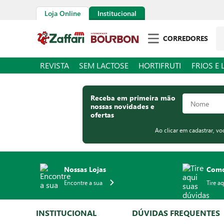
Loja Online
Institucional
Pe
CORREDORES
REVISTA
SEM LACTOSE
HORTIFRUTI
FRIOS E 
Receba em primeira mão
nossas novidades e
ofertas
Ao clicar em cadastrar, v
Nossas Lojas
Como
Encontre a sua
Tire a
INSTITUCIONAL
DÚVIDAS FREQUENTES