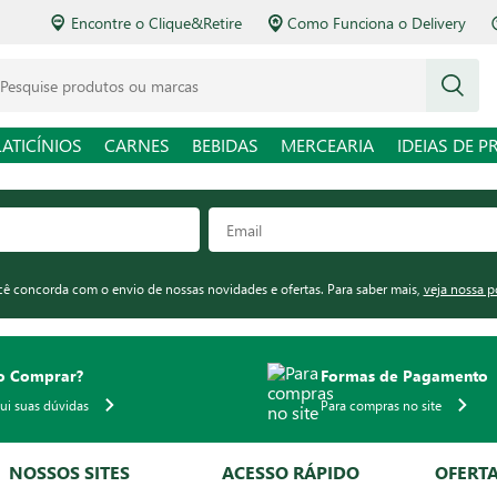
Encontre o Clique&Retire
Como Funciona o Delivery
squise produtos ou marcas
LATICÍNIOS
CARNES
BEBIDAS
MERCEARIA
IDEIAS DE P
ocê concorda com o envio de nossas novidades e ofertas. Para saber mais,
veja nossa p
 Comprar?
Formas de Pagamento
qui suas dúvidas
Para compras no site
NOSSOS SITES
ACESSO RÁPIDO
OFERT