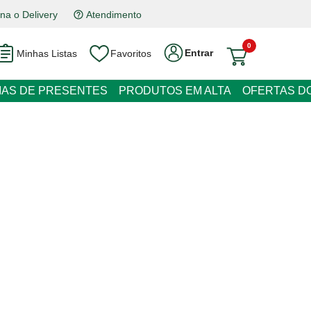
na o Delivery
Atendimento
0
Entrar
Minhas Listas
Favoritos
RESENTES
PRODUTOS EM ALTA
OFERTAS DO DIA
ácuo para Vinho Inox Preto
eças
 juros