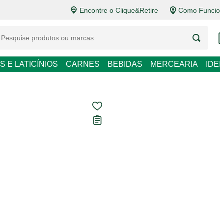
Encontre o Clique&Retire
Como Funcio
LATICÍNIOS
CARNES
BEBIDAS
MERCEARIA
IDEIAS DE P
Kit Bomba a V
Marchand 3 P
Carregando avaliações...
R$ 39,90
R$ 39,90 / un
Em até
1
x de
R$ 39,90
sem