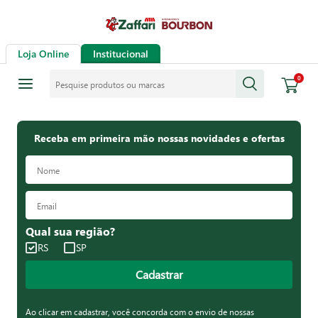
Loja Online
Institucional
Pesquise produtos ou marcas
0
Receba em primeira mão nossas novidades e ofertas
Qual sua região?
RS
SP
Cadastrar
Ao clicar em cadastrar, você concorda com o envio de nossas