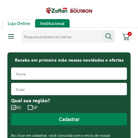
Loja Online
Institucional
Pesquise produtos ou marcas
0
Receba em primeira mão nossas novidades e ofertas
Qual sua região?
RS
SP
Cadastrar
Ao clicar em cadastrar, você concorda com o envio de nossas