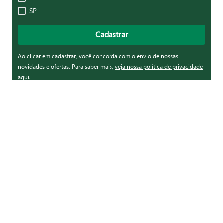
SP
Cadastrar
Ao clicar em cadastrar, você concorda com o envio de nossas
novidades e ofertas. Para saber mais,
veja nossa política de privacidade
aqui
.
Nossas Lojas
Como Comprar?
Formas de Pagamento