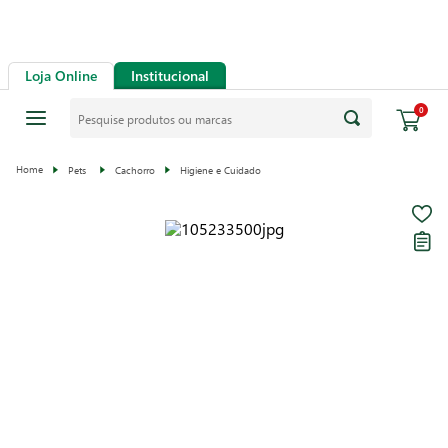
Loja Online
Institucional
0
Pets
Cachorro
Higiene e Cuidado