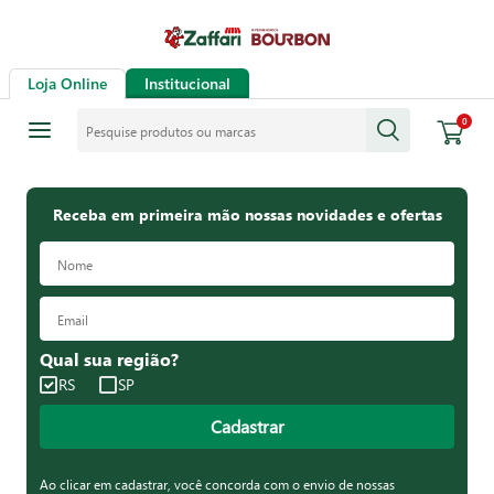
Loja Online
Institucional
Pesquise produtos ou marcas
0
Receba em primeira mão nossas novidades e ofertas
Qual sua região?
RS
SP
Cadastrar
Ao clicar em cadastrar, você concorda com o envio de nossas