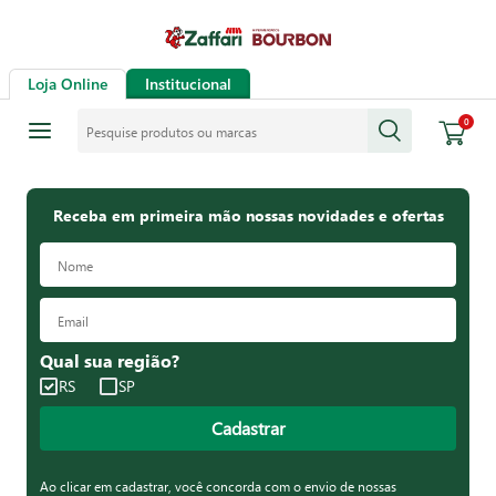
Loja Online
Institucional
Pesquise produtos ou marcas
0
Receba em primeira mão nossas novidades e ofertas
Qual sua região?
RS
SP
Cadastrar
Ao clicar em cadastrar, você concorda com o envio de nossas