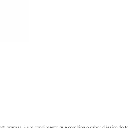
Compre com o
Ver mais produtos
Hellmann's
380 gramas. É um condimento que combina o sabor clássico do