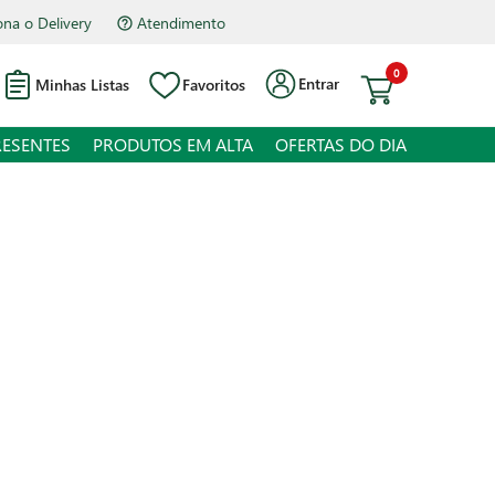
na o Delivery
Atendimento
0
Entrar
Minhas Listas
Favoritos
RESENTES
PRODUTOS EM ALTA
OFERTAS DO DIA
e Hellmann's 380g
 juros
o