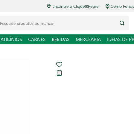
Encontre o Clique&Retire
Como Funcio
LATICÍNIOS
CARNES
BEBIDAS
MERCEARIA
IDEIAS DE P
Ketchup Picant
Carregando avaliações...
R$ 14,49
R$ 38,13 / kg
Em até
1
x de
R$ 14,49
sem
Ver opções de pagament