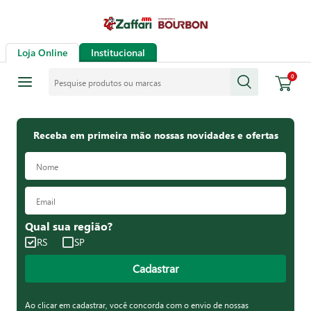
Loja Online
Institucional
Pesquise produtos ou marcas
0
Receba em primeira mão nossas novidades e ofertas
Qual sua região?
RS
SP
Cadastrar
Ao clicar em cadastrar, você concorda com o envio de nossas