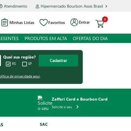
Atendimento
Hipermercado Bourbon Assis Brasil
0
Entrar
Minhas Listas
Favoritos
RESENTES
PRODUTOS EM ALTA
OFERTAS DO DIA
Qual sua região?
Cadastrar
RS
SP
olítica de privacidade aqui
.
Zaffari Card e Bourbon Card
Solicite o seu
AS
SAC