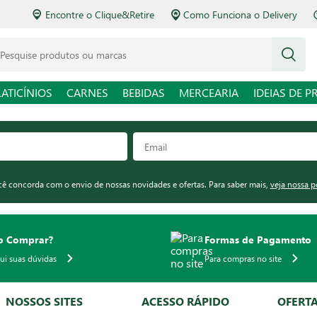
Encontre o Clique&Retire
Como Funciona o Delivery
squise produtos ou marcas
LATICÍNIOS
CARNES
BEBIDAS
MERCEARIA
IDEIAS DE P
ocê concorda com o envio de nossas novidades e ofertas. Para saber mais,
veja nossa p
 Comprar?
Formas de Pagamento
qui suas dúvidas
Para compras no site
NOSSOS SITES
ACESSO RÁPIDO
OFERT