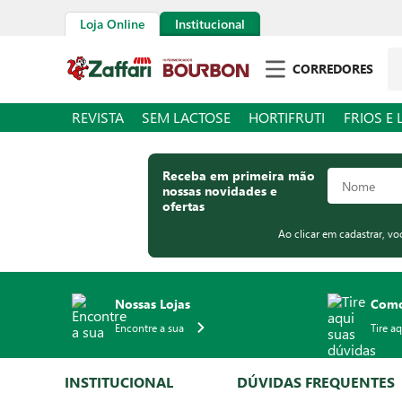
Loja Online
Institucional
Pe
CORREDORES
REVISTA
SEM LACTOSE
HORTIFRUTI
FRIOS E 
Receba em primeira mão
nossas novidades e
ofertas
Ao clicar em cadastrar, v
Nossas Lojas
Como
Encontre a sua
Tire a
INSTITUCIONAL
DÚVIDAS FREQUENTES