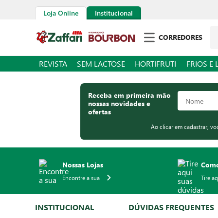
Loja Online
Institucional
Pe
CORREDORES
REVISTA
SEM LACTOSE
HORTIFRUTI
FRIOS E 
Receba em primeira mão
nossas novidades e
ofertas
Ao clicar em cadastrar, v
Nossas Lojas
Como
Encontre a sua
Tire a
INSTITUCIONAL
DÚVIDAS FREQUENTES