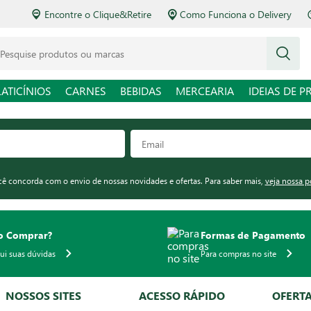
Encontre o Clique&Retire
Como Funciona o Delivery
squise produtos ou marcas
LATICÍNIOS
CARNES
BEBIDAS
MERCEARIA
IDEIAS DE P
ocê concorda com o envio de nossas novidades e ofertas. Para saber mais,
veja nossa p
 Comprar?
Formas de Pagamento
qui suas dúvidas
Para compras no site
NOSSOS SITES
ACESSO RÁPIDO
OFERT