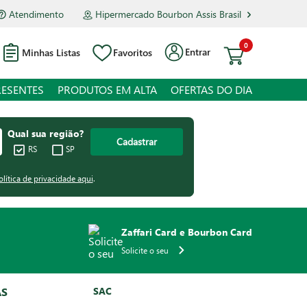
Atendimento
Hipermercado Bourbon Assis Brasil
0
Entrar
Minhas Listas
Favoritos
RESENTES
PRODUTOS EM ALTA
OFERTAS DO DIA
Qual sua região?
Cadastrar
RS
SP
olítica de privacidade aqui
.
Zaffari Card e Bourbon Card
Solicite o seu
AS
SAC